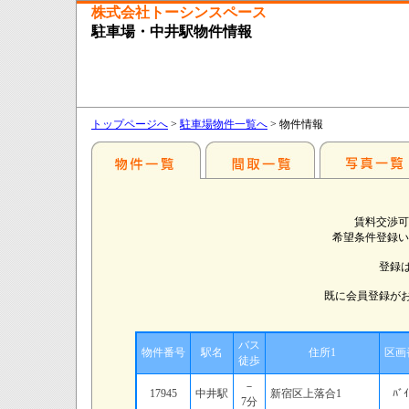
株式会社トーシンスペース
駐車場・中井駅物件情報
トップページへ
>
駐車場物件一覧へ
> 物件情報
賃料交渉可
希望条件登録い
登録
既に会員登録が
バス
物件番号
駅名
住所1
区画
徒歩
－
17945
中井駅
新宿区上落合1
ﾊﾞｲ
7分