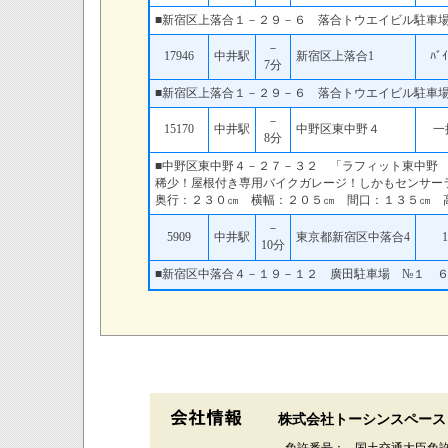
■新宿区上落合１－２９－６ 落合トウエイビル駐車
－
17946
中井駅
新宿区上落合1
ﾊﾞｲ
7分
■新宿区上落合１－２９－６ 落合トウエイビル駐車
－
15170
中井駅
中野区東中野４
一
8分
■中野区東中野４－２７－３２ 「ラフィット東中野
稀少！屋根付き専用バイクガレージ！しかもセンサー
奥行：２３０㎝ 横幅：２０５㎝ 間口：１３５㎝ 
－
5909
中井駅
東京都新宿区中落合4
1
10分
■新宿区中落合４－１９－１２ 廣田駐車場 №１ 
株式会社トーシンスペース