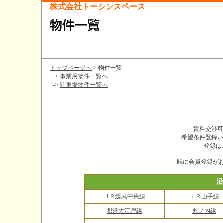
株式会社トーシンスペース
トップページへ
> 物件一覧
->
事業用物件一覧へ
->
駐車場物件一覧へ
賃料交渉可
希望条件登録い
登録は
既に会員登録が
沿
ＪＲ総武中央線
ＪＲ山手線
都営大江戸線
丸ノ内線