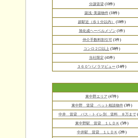
分譲賃貸
(10件)
築浅･美築物件
(18件)
超駅近（歩１分以内）
(18件)
旭化成ヘーベルメゾン
(1件)
仲介手数料割引可
(1件)
コンロ２口以上
(58件)
当社限定
(41件)
３６０°パノラマビュー
(14件)
東中野エリア
(47件)
東中野 賃貸 ペット相談物件
(3件)
中井 賃貸 バス・トイレ別 賃料 ８万まで
東中野駅 賃貸 １ＬＤＫ
(5件)
中井駅 賃貸 １ＬＤＫ
(2件)