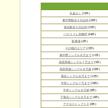
礼金なし
(33件)
東中野駅歩５分以内
(20件)
落合駅歩５分以内
(32件)
バス/トイレ別物件
(64件)
駐車場
(2件)
その他のエリア
(22件)
東中野シングル８万まで
(11件)
高田馬場シングル７万まで
(5件)
高田馬場シングル８万超
(10件)
落合シングル８万まで
(12件)
中井シングル７万まで
(18件)
中井シングル８万超
(8件)
下落合シングル８万まで
(4件)
アクセストップ１０
(9件)