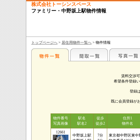
株式会社トーシンスペース
ファミリー・中野坂上駅物件情報
トップページへ
>
居住用物件一覧へ
> 物件情報
賃料交渉可
希望条件登録い
登録
既に会員登録が
物件番号
駅名
徒歩
住所1
写真画像
駅名2
徒歩2
物件名
12661
中野坂上駅
7分
東京都中野区東中