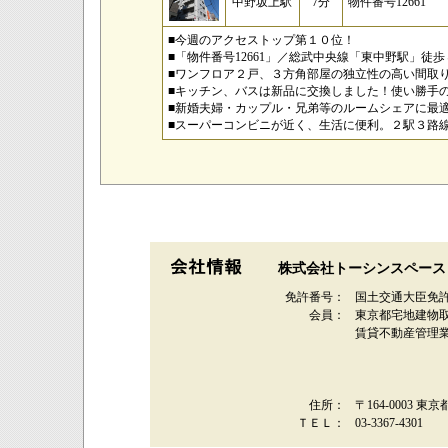
中野坂上駅
7分
物件番号12661
■今週のアクセストップ第１０位！
■「物件番号12661」／総武中央線「東中野駅」
■ワンフロア２戸、３方角部屋の独立性の高い間取
■キッチン、バスは新品に交換しました！使い勝手
■新婚夫婦・カップル・兄弟等のルームシェアに最
■スーパーコンビニが近く、生活に便利。２駅３路
株式会社トーシンスペース
免許番号：
国土交通大臣免許
会員：
東京都宅地建物
賃貸不動産管理
住所：
〒164-0003 東
ＴＥＬ：
03-3367-4301