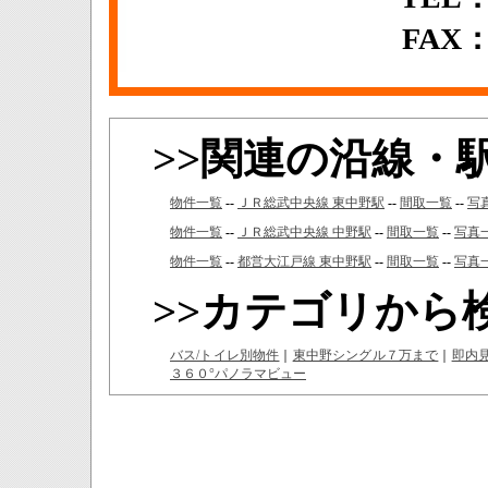
FAX：0
>>関連の沿線・
物件一覧
--
ＪＲ総武中央線 東中野駅
--
間取一覧
--
写
物件一覧
--
ＪＲ総武中央線 中野駅
--
間取一覧
--
写真
物件一覧
--
都営大江戸線 東中野駅
--
間取一覧
--
写真
>>カテゴリから
バス/トイレ別物件
｜
東中野シングル７万まで
｜
即内
３６０°パノラマビュー