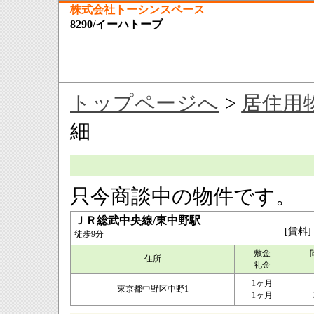
株式会社トーシンスペース
8290/イーハトーブ
トップページへ
>
居住用
細
只今商談中の物件です。
ＪＲ総武中央線/東中野駅
[賃料]
徒歩9分
敷金
住所
礼金
1ヶ月
東京都中野区中野1
1ヶ月