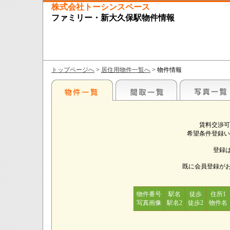
株式会社トーシンスペース
ファミリー・新大久保駅物件情報
トップページへ
>
居住用物件一覧へ
> 物件情報
賃料交渉可
希望条件登録い
登録
既に会員登録が
物件番号
駅名
徒歩
住所1
写真画像
駅名2
徒歩2
物件名