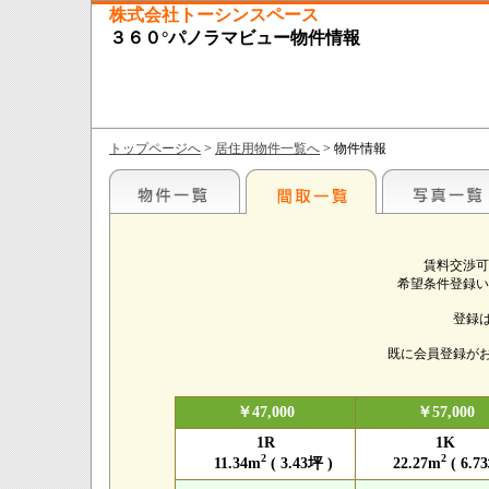
株式会社トーシンスペース
３６０°パノラマビュー物件情報
トップページへ
>
居住用物件一覧へ
> 物件情報
賃料交渉可
希望条件登録い
登録
既に会員登録が
￥47,000
￥57,000
1R
1K
2
2
11.34m
( 3.43坪 )
22.27m
( 6.7